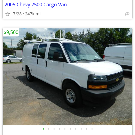
2005 Chevy 2500 Cargo Van
7/28
247k mi
$9,500
•
•
•
•
•
•
•
•
•
•