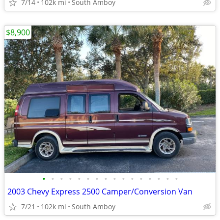
7/14
102k mi
South Amboy
$8,900
•
•
•
•
•
•
•
•
•
•
•
•
•
•
•
•
2003 Chevy Express 2500 Camper/Conversion Van
7/21
102k mi
South Amboy