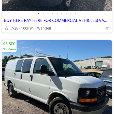
•
•
•
•
•
•
•
•
•
BUY HERE PAY HERE FOR COMMERCIAL VEHICLES! VANS BOX TRUCKS
7/28
100k mi
Wendell
$3,500
$500/mo