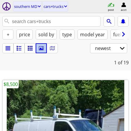
southern MD
cars+trucks
post
acct
+
price
sold by
type
model year
fuel
newest
1
of 19
$8,500