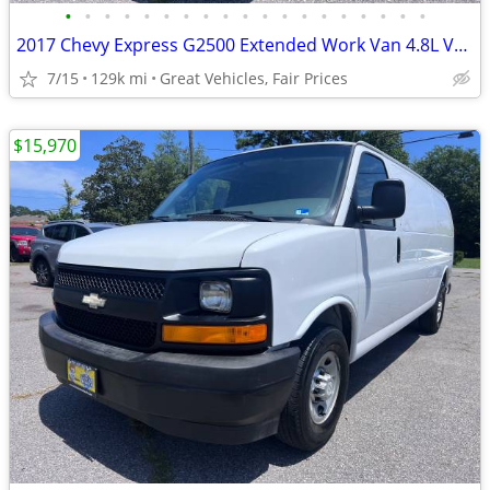
•
•
•
•
•
•
•
•
•
•
•
•
•
•
•
•
•
•
•
2017 Chevy Express G2500 Extended Work Van 4.8L V8 Good Condition!
7/15
129k mi
Great Vehicles, Fair Prices
$15,970