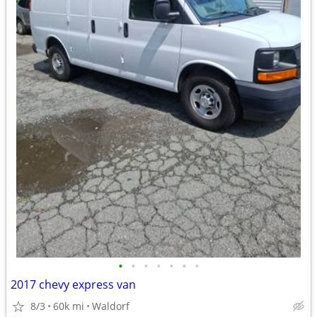
•
•
•
•
•
•
•
2017 chevy express van
8/3
60k mi
Waldorf