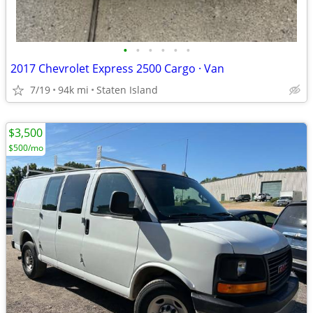
•
•
•
•
•
•
2017 Chevrolet Express 2500 Cargo · Van
7/19
94k mi
Staten Island
$3,500
$500/mo