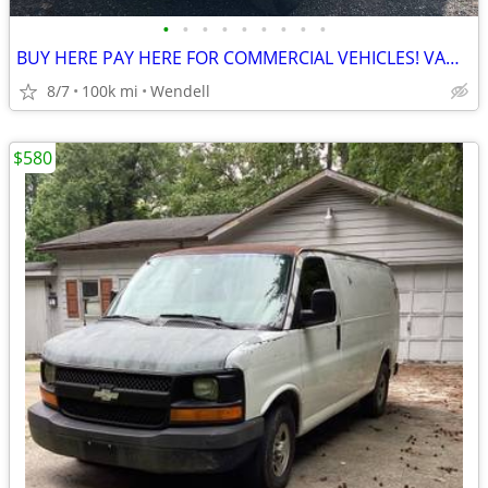
•
•
•
•
•
•
•
•
•
BUY HERE PAY HERE FOR COMMERCIAL VEHICLES! VANS BOX TRUCKS
8/7
100k mi
Wendell
$580