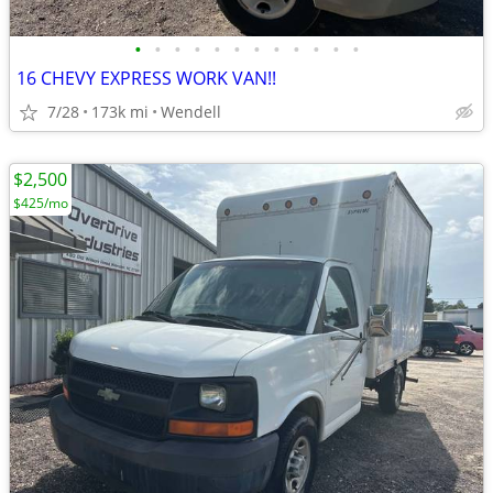
•
•
•
•
•
•
•
•
•
•
•
•
16 CHEVY EXPRESS WORK VAN!!
7/28
173k mi
Wendell
$2,500
$425/mo