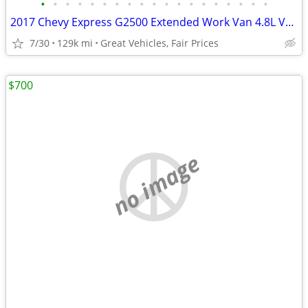
•
•
•
•
•
•
•
•
•
•
•
•
•
•
•
•
•
•
•
2017 Chevy Express G2500 Extended Work Van 4.8L V8 Good Condition!
7/30
129k mi
Great Vehicles, Fair Prices
$700
no image