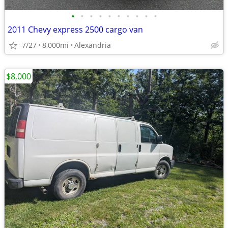
•
•
•
•
•
•
•
•
•
•
2011 Chevy express 2500 cargo van
7/27
8,000mi
Alexandria
$8,000