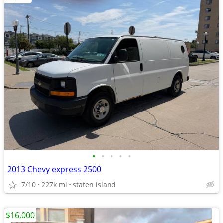
•
•
•
•
•
2013 Chevy express 2500
7/10
227k mi
staten island
$16,000