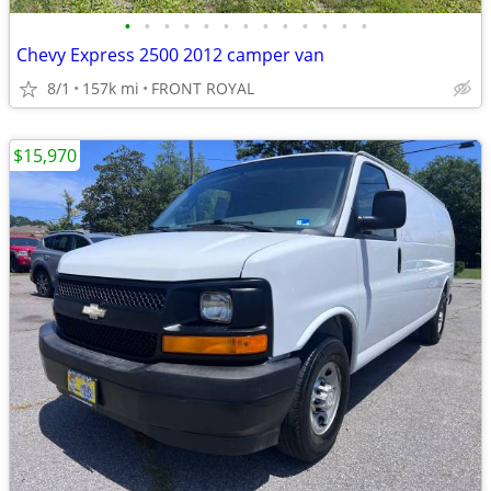
•
•
•
•
•
•
•
•
•
•
•
•
•
Chevy Express 2500 2012 camper van
8/1
157k mi
FRONT ROYAL
$15,970