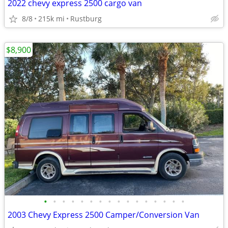
2022 chevy express 2500 cargo van
8/8
215k mi
Rustburg
$8,900
•
•
•
•
•
•
•
•
•
•
•
•
•
•
•
•
2003 Chevy Express 2500 Camper/Conversion Van