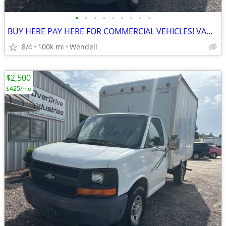
•
•
•
•
•
•
•
•
•
BUY HERE PAY HERE FOR COMMERCIAL VEHICLES! VANS BOX TRUCKS
8/4
100k mi
Wendell
$2,500
$425/mo