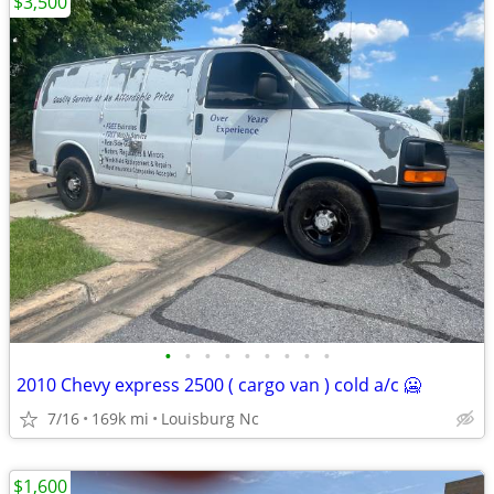
$3,500
•
•
•
•
•
•
•
•
•
2010 Chevy express 2500 ( cargo van ) cold a/c 🥶
7/16
169k mi
Louisburg Nc
$1,600