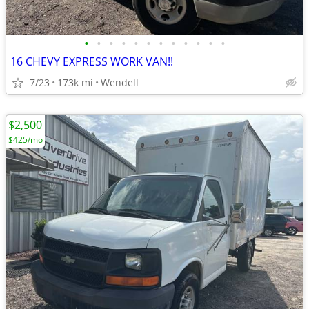
•
•
•
•
•
•
•
•
•
•
•
•
16 CHEVY EXPRESS WORK VAN!!
7/23
173k mi
Wendell
$2,500
$425/mo