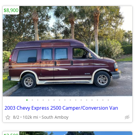
$8,900
•
•
•
•
•
•
•
•
•
•
•
•
•
•
•
•
2003 Chevy Express 2500 Camper/Conversion Van
8/2
102k mi
South Amboy